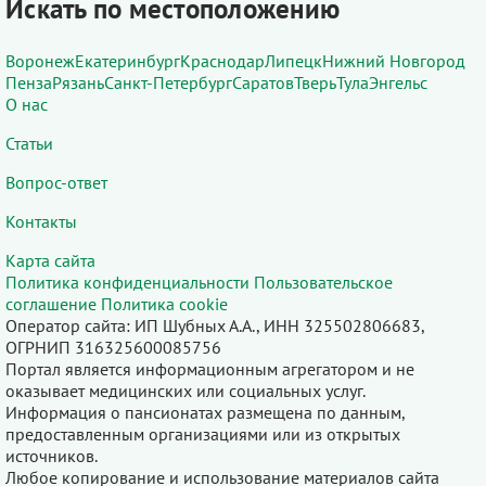
Искать по местоположению
Воронеж
Екатеринбург
Краснодар
Липецк
Нижний Новгород
Пенза
Рязань
Санкт-Петербург
Саратов
Тверь
Тула
Энгельс
О нас
Статьи
Вопрос-ответ
Контакты
Карта сайта
Политика конфиденциальности
Пользовательское
соглашение
Политика cookie
Оператор сайта: ИП Шубных А.А., ИНН 325502806683,
ОГРНИП 316325600085756
Портал является информационным агрегатором и не
оказывает медицинских или социальных услуг.
Информация о пансионатах размещена по данным,
предоставленным организациями или из открытых
источников.
Любое копирование и использование материалов сайта