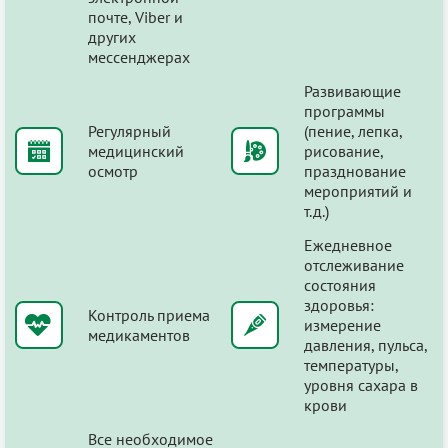
почте, Viber и
других
мессенджерах
Развивающие
программы
Регулярный
(пение, лепка,
медицинский
рисование,
осмотр
празднование
мероприятий и
т.д.)
Ежедневное
отслеживание
состояния
здоровья:
Контроль приема
измерение
медикаментов
давления, пульса,
температуры,
уровня сахара в
крови
Все необходимое