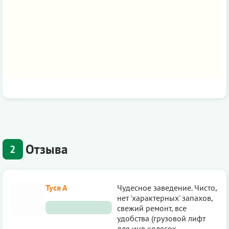
Отзыва
2
Туся А
Чудесное заведение. Чисто,
нет 'характерных' запахов,
свежий ремонт, все
удобства (грузовой лифт
для инв.колясок,