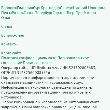
Воронеж
Екатеринбург
Краснодар
Липецк
Нижний Новгород
Пенза
Рязань
Санкт-Петербург
Саратов
Тверь
Тула
Энгельс
О нас
Статьи
Вопрос-ответ
Контакты
Карта сайта
Политика конфиденциальности
Пользовательское
соглашение
Политика cookie
Оператор сайта: ИП Шубных А.А., ИНН 325502806683,
ОГРНИП 316325600085756
Портал является информационным агрегатором и не
оказывает медицинских или социальных услуг.
Информация о пансионатах размещена по данным,
предоставленным организациями или из открытых
источников.
Любое копирование и использование материалов сайта
запрещено. Наши авторские права защищены законом.