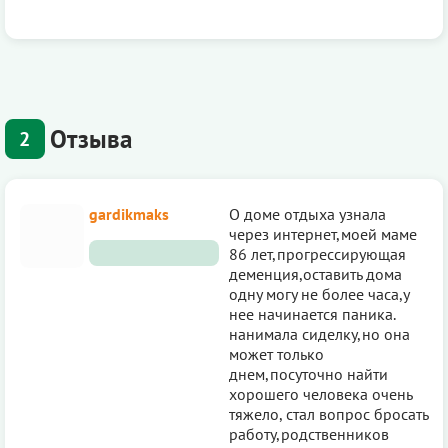
Отзыва
2
gardikmaks
О доме отдыха узнала
через интернет,моей маме
86 лет,прогрессирующая
деменция,оставить дома
одну могу не более часа,у
нее начинается паника.
нанимала сиделку,но она
может только
днем,посуточно найти
хорошего человека очень
тяжело, стал вопрос бросать
работу,родственников