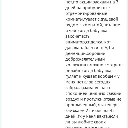
нет,по акции заехали на 7
дней на пробу,чистые
отремонтированные
комнаты,туалет с душевой
рядом с комнатой,питание
и чай когда бабушка
захочет.есть
аниматор,сиделка, кот.
давала таблетки от АД и
деменции,хороший
доброжелательный
коллектив.т можно смотреть
онлайн когда бабушка
гуляет и кушает,вообщем у
меня нет слов,сегодня
забрала,маманя стала
спокойней ,видимо свежий
воздух и прогулки,отзыв не
проплаченный, мы теперь
заезжаем 22 июля на 45
дней ,тк у меня вахта,если
ли вы любите своих
близких,рекомендую,