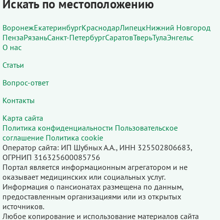
Искать по местоположению
Воронеж
Екатеринбург
Краснодар
Липецк
Нижний Новгород
Пенза
Рязань
Санкт-Петербург
Саратов
Тверь
Тула
Энгельс
О нас
Статьи
Вопрос-ответ
Контакты
Карта сайта
Политика конфиденциальности
Пользовательское
соглашение
Политика cookie
Оператор сайта: ИП Шубных А.А., ИНН 325502806683,
ОГРНИП 316325600085756
Портал является информационным агрегатором и не
оказывает медицинских или социальных услуг.
Информация о пансионатах размещена по данным,
предоставленным организациями или из открытых
источников.
Любое копирование и использование материалов сайта