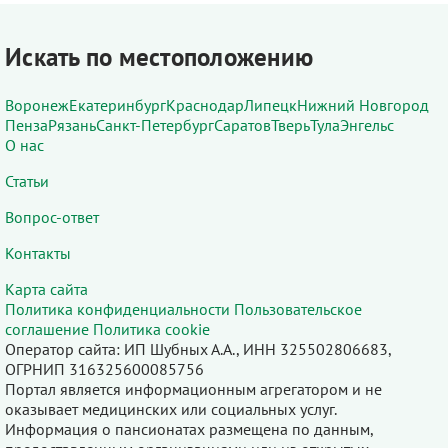
Искать по местоположению
Воронеж
Екатеринбург
Краснодар
Липецк
Нижний Новгород
Пенза
Рязань
Санкт-Петербург
Саратов
Тверь
Тула
Энгельс
О нас
Статьи
Вопрос-ответ
Контакты
Карта сайта
Политика конфиденциальности
Пользовательское
соглашение
Политика cookie
Оператор сайта: ИП Шубных А.А., ИНН 325502806683,
ОГРНИП 316325600085756
Портал является информационным агрегатором и не
оказывает медицинских или социальных услуг.
Информация о пансионатах размещена по данным,