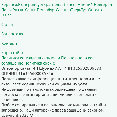
Воронеж
Екатеринбург
Краснодар
Липецк
Нижний Новгород
Пенза
Рязань
Санкт-Петербург
Саратов
Тверь
Тула
Энгельс
О нас
Статьи
Вопрос-ответ
Контакты
Карта сайта
Политика конфиденциальности
Пользовательское
соглашение
Политика cookie
Оператор сайта: ИП Шубных А.А., ИНН 325502806683,
ОГРНИП 316325600085756
Портал является информационным агрегатором и не
оказывает медицинских или социальных услуг.
Информация о пансионатах размещена по данным,
предоставленным организациями или из открытых
источников.
Любое копирование и использование материалов сайта
запрещено. Наши авторские права защищены законом.
Copyright 2026 ©