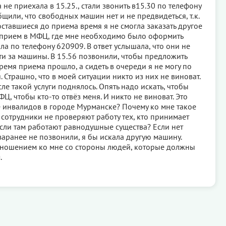
е приехала в 15.25., стали звонить в15.30 по телефону
бщили, что свободных машин нет и не предвидеться, т.к.
оставшиеся до приема время я не смогла заказать другое
а прием в МФЦ, где мне необходимо было оформить
а по телефону 620909. В ответ услышала, что они не
ти за машины. В 15.56 позвонили, чтобы предложить
ремя приема прошло, а сидеть в очереди я не могу по
 Страшно, что в моей ситуации никто из них не виноват.
ле такой услуги поднялось. Опять надо искать, чтобы
Ц, чтобы кто-то отвёз меня. И никто не виноват. Это
 инвалидов в городе Мурманске? Почему ко мне такое
сотрудники не проверяют работу тех, кто принимает
если там работают равнодушные существа? Если нет
заранее не позвонили, я бы искала другую машину.
тношением ко мне со стороны людей, которые должны
.