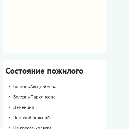
Состояние пожилого
Болезнь Альцгеймера
Болезнь Паркинсона
Деменция
Лежачий больной
На кресле-коляске