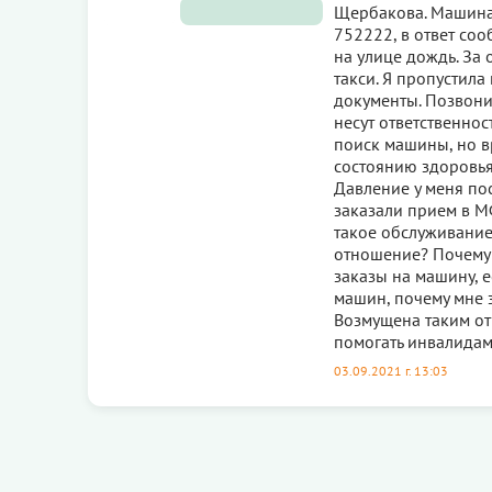
Щербакова. Машина н
752222, в ответ соо
на улице дождь. За 
такси. Я пропустил
документы. Позвонил
несут ответственнос
поиск машины, но в
состоянию здоровья.
Давление у меня пос
заказали прием в МФ
такое обслуживание
отношение? Почему 
заказы на машину, 
машин, почему мне 
Возмущена таким о
помогать инвалидам
03.09.2021 г. 13:03