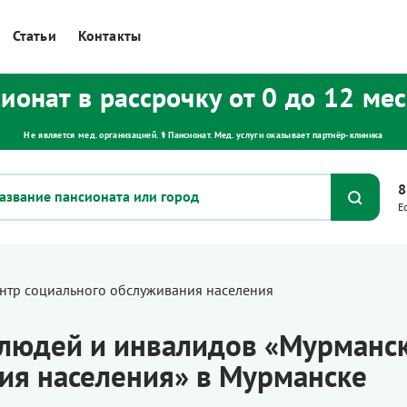
Статьи
Контакты
ионат в рассрочку от 0 до 12 ме
Не является мед. организацией. ⚕ Пансионат. Мед. услуги оказывает партнёр‑клиника
8
Е
нтр социального обслуживания населения
 людей и инвалидов «Мурманс
ия населения» в Мурманске