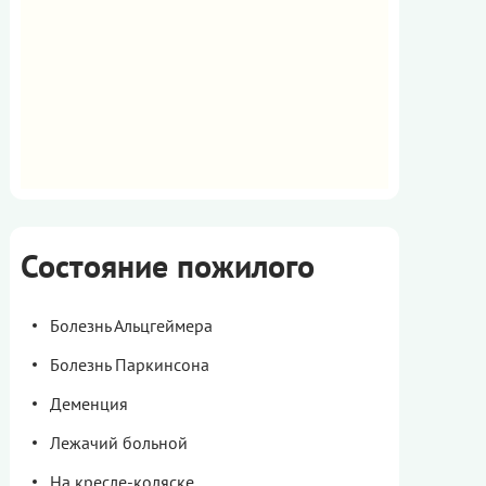
Состояние пожилого
Болезнь Альцгеймера
Болезнь Паркинсона
Деменция
Лежачий больной
На кресле-коляске