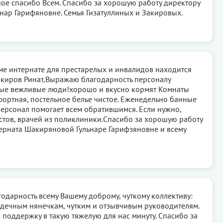
ое спасибо Всем. Спасибо за хорошую работу директору
ьнар Гарифяновне. Семья Гизатуллиных и Закировых.
е интернате для престарелых и инвалидов находится
киров Ринат,Выражаю благодарность персоналу
рые вежливые люди!хорошо и вкусно кормят Комнаты
ортная, постельное белье чистое. Еженедельно банные
ерсонал помогает всем обратившимся. Если нужно,
тов, врачей из поликлиники.Спасибо за хорошую работу
ерната Шакиряновой Гульнаре Гарифзяновне и всему
годарность всему Вашему доброму, чуткому коллективу:
дечным нянечкам, чутким и отзывчивым руководителям.
 поддержку в такую тяжелую для нас минуту. Спасибо за