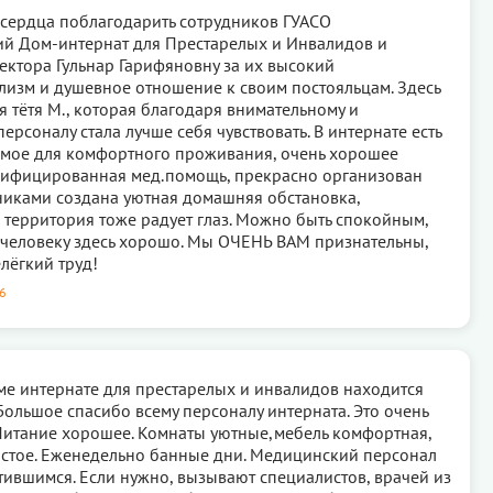
о сердца поблагодарить сотрудников ГУАСО
й Дом-интернат для Престарелых и Инвалидов и
ектора Гульнар Гарифяновну за их высокий
изм и душевное отношение к своим постояльцам. Здесь
я тётя М., которая благодаря внимательному и
ерсоналу стала лучше себя чувствовать. В интернате есть
мое для комфортного проживания, очень хорошее
лифицированная мед.помощь, прекрасно организован
дниками создана уютная домашняя обстановка,
территория тоже радует глаз. Можно быть спокойным,
 человеку здесь хорошо. Мы ОЧЕНЬ ВАМ признательны,
лёгкий труд!
56
е интернате для престарелых и инвалидов находится
Большое спасибо всему персоналу интерната. Это очень
итание хорошее. Комнаты уютные,мебель комфортная,
истое. Еженедельно банные дни. Медицинский персонал
тившимся. Если нужно, вызывают специалистов, врачей из