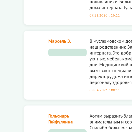
поликлиники. Больш
дома интерната Гул
07.11.2020 г. 16:11
Марсель З.
В муслюмовском дом
наш родственник За
интерната. Это доб
уютные,мебель комф
дни. Медицинский п
вызывают специалис
директору дома инт
персоналу здоровья
08.04.2021 г. 08:11
Гольсиярь
Хотим выразить бла
Гайфуллина
внимательным и сер
Спасибо большое за