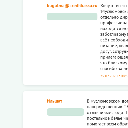
bugulma@kreditkassa.ru
Хочу от всег
'Муслюмовски
отдельно дир
профессионал
находится мо
заботливому п
всё необходи
питание, ква
досуг. Сотру
прилегающая 
что близкому
спасибо за не
25.07.2020 г. 08:
Ильшат
В муслюмовском дом
наш родственник Г. 
отзывчивые люди! П
постельное белье ч
помогает всем обра