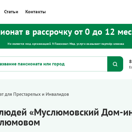
Статьи
Контакты
ионат в рассрочку от 0 до 12 ме
Не является мед. организацией. ⚕ Пансионат. Мед. услуги оказывает партнёр‑клиника
8
Е
т для Престарелых и Инвалидов
 людей «Муслюмовский Дом-ин
услюмовом