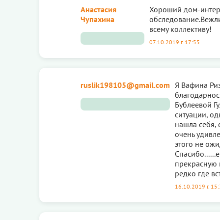
Анастасия
Хороший дом-интер
Чупахина
обследование.Вежл
всему коллективу!
07.10.2019 г. 17:55
ruslik198105@gmail.com
Я Вафина Ри
благодарност
Бублеевой Гу
ситуации, од
нашла себя, 
очень удивле
этого не ожи
Спасибо.....
прекрасную к
редко где вс
16.10.2019 г. 15