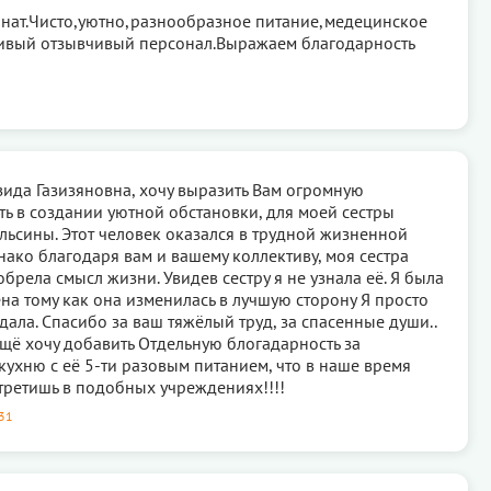
нат.Чисто,уютно,разнообразное питание,медецинское
ивый отзывчивый персонал.Выражаем благодарность
зида Газизяновна, хочу выразить Вам огромную
ь в создании уютной обстановки, для моей сестры
льсины. Этот человек оказался в трудной жизненной
нако благодаря вам и вашему коллективу, моя сестра
обрела смысл жизни. Увидев сестру я не узнала её. Я была
на тому как она изменилась в лучшую сторону Я просто
дала. Спасибо за ваш тяжёлый труд, за спасенные души..
.ещё хочу добавить Отдельную блогадарность за
ухню с её 5-ти разовым питанием, что в наше время
третишь в подобных учреждениях!!!!
:31