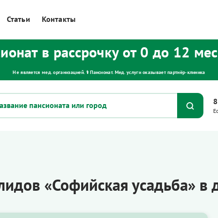
Статьи
Контакты
ионат в рассрочку от 0 до 12 ме
Не является мед. организацией. ⚕ Пансионат. Мед. услуги оказывает партнёр‑клиника
8
Е
лидов «Софийская усадьба» в