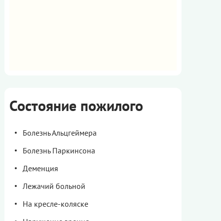
Состояние пожилого
Болезнь Альцгеймера
Болезнь Паркинсона
Деменция
Лежачий больной
На кресле-коляске