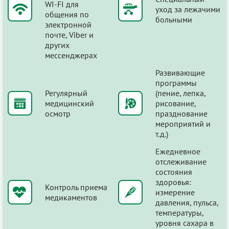
WI-FI для
уход за лежачими
общения по
больными
электронной
почте, Viber и
других
мессенджерах
Развивающие
программы
Регулярный
(пение, лепка,
медицинский
рисование,
осмотр
празднование
мероприятий и
т.д.)
Ежедневное
отслеживание
состояния
здоровья:
Контроль приема
измерение
медикаментов
давления, пульса,
температуры,
уровня сахара в