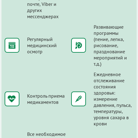
почте, Viber и
других
мессенджерах
Развивающие
программы
Регулярный
(пение, лепка,
медицинский
рисование,
осмотр
празднование
мероприятий и
т.д.)
Ежедневное
отслеживание
состояния
здоровья:
Контроль приема
измерение
медикаментов
давления, пульса,
температуры,
уровня сахара в
крови
Все необходимое