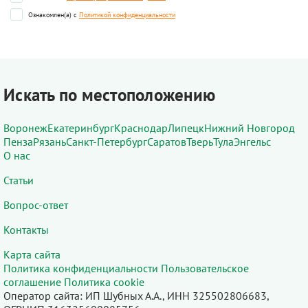
Ознакомлен(а) с
Политикой конфиденциальности
Искать по местоположению
Воронеж
Екатеринбург
Краснодар
Липецк
Нижний Новгород
Пенза
Рязань
Санкт-Петербург
Саратов
Тверь
Тула
Энгельс
О нас
Статьи
Вопрос-ответ
Контакты
Карта сайта
Политика конфиденциальности
Пользовательское
соглашение
Политика cookie
Оператор сайта: ИП Шубных А.А., ИНН 325502806683,