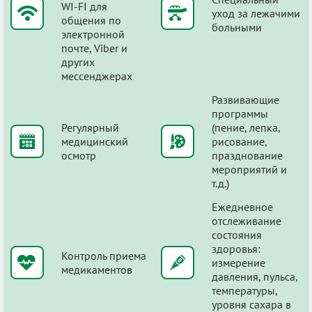
WI-FI для
уход за лежачими
общения по
больными
электронной
почте, Viber и
других
мессенджерах
Развивающие
программы
Регулярный
(пение, лепка,
медицинский
рисование,
осмотр
празднование
мероприятий и
т.д.)
Ежедневное
отслеживание
состояния
здоровья:
Контроль приема
измерение
медикаментов
давления, пульса,
температуры,
уровня сахара в