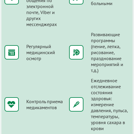
общения по
больными
электронной
почте, Viber и
других
мессенджерах
Развивающие
программы
Регулярный
(пение, лепка,
медицинский
рисование,
осмотр
празднование
мероприятий и
т.д.)
Ежедневное
отслеживание
состояния
здоровья:
Контроль приема
измерение
медикаментов
давления, пульса,
температуры,
уровня сахара в
крови