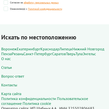
Согласен на
обработку персональных данных
Ознакомлен(а) с
Политикой конфиденциальности
Искать по местоположению
Воронеж
Екатеринбург
Краснодар
Липецк
Нижний Новгород
Пенза
Рязань
Санкт-Петербург
Саратов
Тверь
Тула
Энгельс
О нас
Статьи
Вопрос-ответ
Контакты
Карта сайта
Политика конфиденциальности
Пользовательское
соглашение
Политика cookie
Оператор сайта: ИП Шубных А.А., ИНН 325502806683,