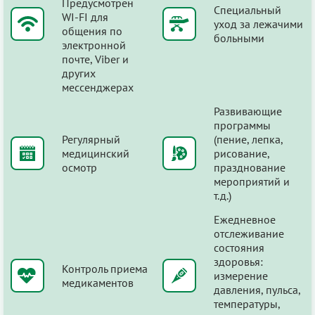
Предусмотрен
Специальный
WI-FI для
уход за лежачими
общения по
больными
электронной
почте, Viber и
других
мессенджерах
Развивающие
программы
Регулярный
(пение, лепка,
медицинский
рисование,
осмотр
празднование
мероприятий и
т.д.)
Ежедневное
отслеживание
состояния
здоровья:
Контроль приема
измерение
медикаментов
давления, пульса,
температуры,