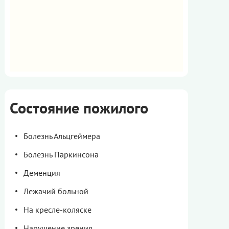
Состояние пожилого
Болезнь Альцгеймера
Болезнь Паркинсона
Деменция
Лежачий больной
На кресле-коляске
Нарушение зрения