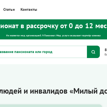
Статьи
Контакты
ионат в рассрочку от 0 до 12 ме
Не является мед. организацией. ⚕ Пансионат. Мед. услуги оказывает партнёр‑клиника
8
Е
людей и инвалидов «Милый до