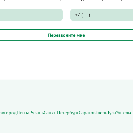
овгород
Пенза
Рязань
Санкт-Петербург
Саратов
Тверь
Тула
Энгельс