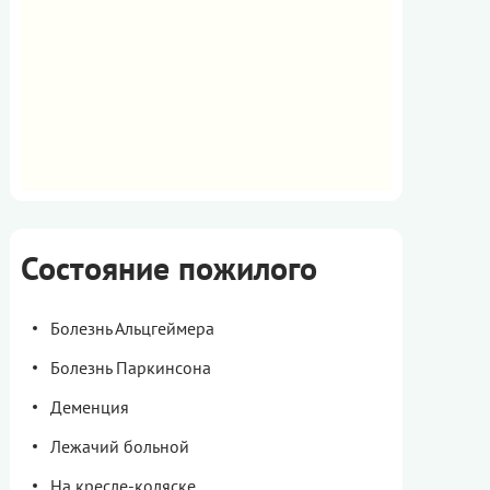
Состояние пожилого
Болезнь Альцгеймера
Болезнь Паркинсона
Деменция
Лежачий больной
На кресле-коляске