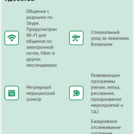
Общение с
родными по
Skype.
Предусмотрен
Специальный
WI-FI для
уход за лежачими
общения по
больными
электронной
почте, Viber и
других
мессенджерах
Развивающие
программы
Регулярный
(пение, лепка,
медицинский
рисование,
осмотр
празднование
мероприятий и
т.д.)
Ежедневное
отслеживание
состояния