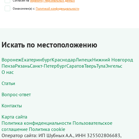
Согласен на
обработку персональных данных
Ознакомлен(а) с
Политикой конфиденциальности
Искать по местоположению
Воронеж
Екатеринбург
Краснодар
Липецк
Нижний Новгород
Пенза
Рязань
Санкт-Петербург
Саратов
Тверь
Тула
Энгельс
О нас
Статьи
Вопрос-ответ
Контакты
Карта сайта
Политика конфиденциальности
Пользовательское
соглашение
Политика cookie
Оператор сайта: ИП Шубных А.А., ИНН 325502806683,