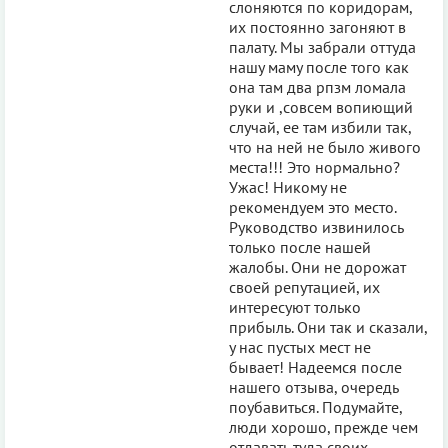
слоняются по коридорам,
их постоянно загоняют в
палату. Мы забрали оттуда
нашу маму после того как
она там два рпзм ломала
руки и ,совсем вопиющий
случай, ее там избили так,
что на ней не было живого
места!!! Это нормально?
Ужас! Никому не
рекомендуем это место.
Руководство извинилось
только после нашей
жалобы. Они не дорожат
своей репутацией, их
интересуют только
прибыль. Они так и сказали,
у нас пустых мест не
бывает! Надеемся после
нашего отзыва, очередь
поубавиться. Подумайте,
люди хорошо, прежде чем
отдавать туда своих