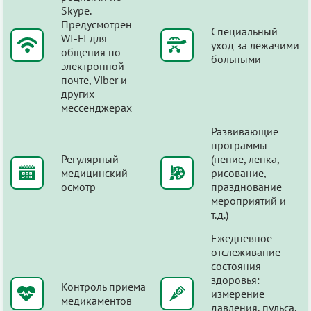
Skype.
Предусмотрен
Специальный
WI-FI для
уход за лежачими
общения по
больными
электронной
почте, Viber и
других
мессенджерах
Развивающие
программы
Регулярный
(пение, лепка,
медицинский
рисование,
осмотр
празднование
мероприятий и
т.д.)
Ежедневное
отслеживание
состояния
здоровья:
Контроль приема
измерение
медикаментов
давления, пульса,