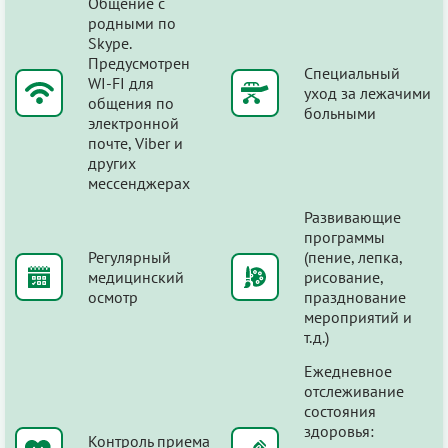
Общение с
родными по
Skype.
Предусмотрен
Специальный
WI-FI для
уход за лежачими
общения по
больными
электронной
почте, Viber и
других
мессенджерах
Развивающие
программы
Регулярный
(пение, лепка,
медицинский
рисование,
осмотр
празднование
мероприятий и
т.д.)
Ежедневное
отслеживание
состояния
здоровья:
Контроль приема