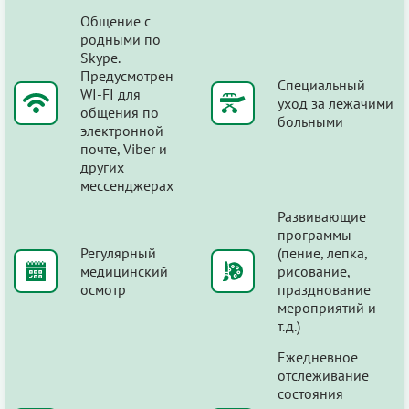
Общение с
родными по
Skype.
Предусмотрен
Специальный
WI-FI для
уход за лежачими
общения по
больными
электронной
почте, Viber и
других
мессенджерах
Развивающие
программы
Регулярный
(пение, лепка,
медицинский
рисование,
осмотр
празднование
мероприятий и
т.д.)
Ежедневное
отслеживание
состояния