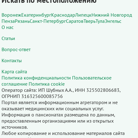
Искать по местоположению
Воронеж
Екатеринбург
Краснодар
Липецк
Нижний Новгород
Пенза
Рязань
Санкт-Петербург
Саратов
Тверь
Тула
Энгельс
О нас
Статьи
Вопрос-ответ
Контакты
Карта сайта
Политика конфиденциальности
Пользовательское
соглашение
Политика cookie
Оператор сайта: ИП Шубных А.А., ИНН 325502806683,
ОГРНИП 316325600085756
Портал является информационным агрегатором и не
оказывает медицинских или социальных услуг.
Информация о пансионатах размещена по данным,
предоставленным организациями или из открытых
источников.
Любое копирование и использование материалов сайта