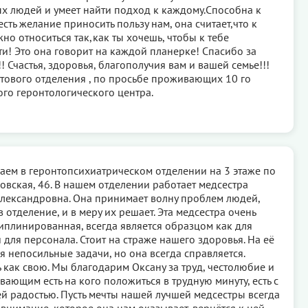
 людей и умеет найти подход к каждому.Способна к
есть желание приносить пользу нам, она считает,что к
о относиться так,как ты хочешь, чтобы к тебе
ти! Это она говорит на каждой планерке! Спасибо за
! Счастья, здоровья, благополучия вам и вашей семье!!!
тового отделения , по просьбе проживающих 10 го
го геронтологического центра.
ем в геронтопсихиатрическом отделении на 3 этаже по
новская, 46. В нашем отделении работает медсестра
лександровна. Она принимает волну проблем людей,
 отделение, и в меру их решает. Эта медсестра очень
циплинированная, всегда является образцом как для
для персонала. Стоит на страже нашего здоровья. На её
 непосильные задачи, но она всегда справляется.
 как свою. Мы благодарим Оксану за труд, честолюбие и
ающим есть на кого положиться в трудную минуту, есть с
ей радостью. Пусть мечты нашей лучшей медсестры всегда
 внимание, которое она нам оказывает, вернётся к ней