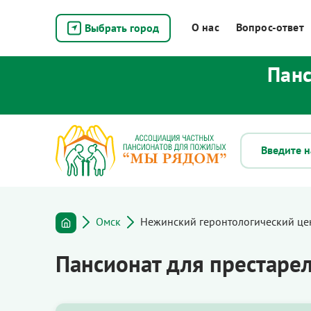
О нас
Вопрос-ответ
Выбрать город
Панс
Омск
Нежинский геронтологический це
Пансионат для престаре