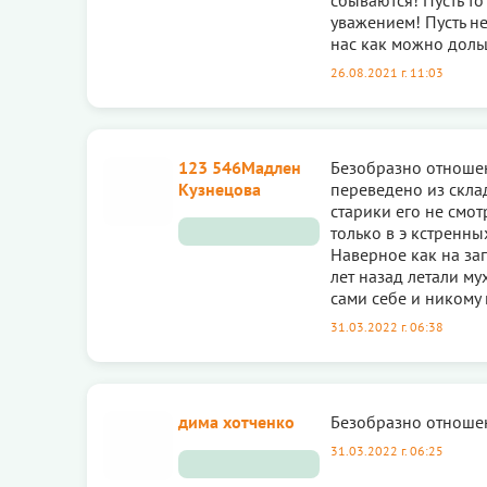
уважением! Пусть не
нас как можно доль
26.08.2021 г. 11:03
123 546Мадлен
Безобразно отношен
Кузнецова
переведено из склад
старики его не смот
только в э кстренны
Наверное как на зап
лет назад летали му
сами себе и никому н
31.03.2022 г. 06:38
дима хотченко
Безобразно отноше
31.03.2022 г. 06:25