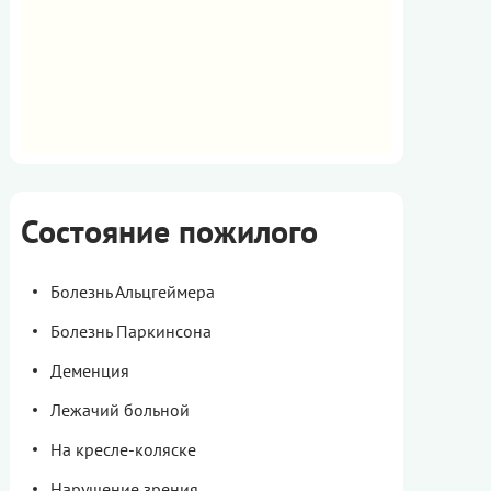
Состояние пожилого
Болезнь Альцгеймера
Болезнь Паркинсона
Деменция
Лежачий больной
На кресле-коляске
Нарушение зрения