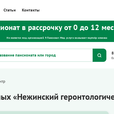
Статьи
Контакты
ионат в рассрочку от 0 до 12 ме
Не является мед. организацией. ⚕ Пансионат. Мед. услуги оказывает партнёр‑клиника
8
Е
нтр
лых «Нежинский геронтологиче