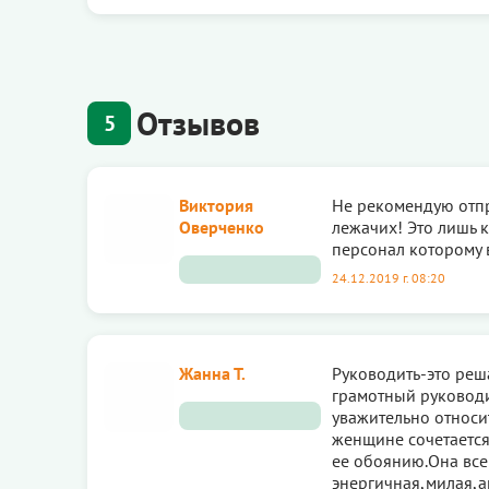
Отзывов
5
Виктория
Не рекомендую отпр
Оверченко
лежачих! Это лишь 
персонал которому 
24.12.2019 г. 08:20
Жанна Т.
Руководить-это реш
грамотный руковод
уважительно относи
женщине сочетается
ее обоянию.Она все
энергичная,милая,ак