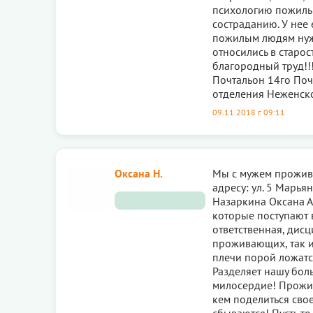
психологию пожилых
состраданию. У нее 
пожилым людям нужн
относились в старос
благородный труд!!!
Почтальон 14го Поч
отделения Неженско
09.11.2018 г. 09:11
Оксана Н.
Мы с мужем прожива
адресу: ул. 5 Марья
Назаркина Оксана А
которые поступают в
ответственная, дис
проживающих, так и 
плечи порой ложатся
Разделяет нашу боль
милосердие! Прожив
кем поделиться сво
сбываются! Пусть то