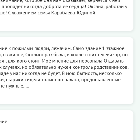
 пропадёт никогда доброта её сердца! Оксана, работай у
ше! С уважением семья Карабаева-Юдиной.
ие к пожилым людям, лежачим, Само здание 1 этажное
а в жилое, Сколько раз была, в холле стоит телевизор, но
рят, для кого стоит, Моё мнение для персонала Отдавать
х случаях, но обязательно нужен контроль родственников,
аде у нас никогда не будет, В мою бытность, несколько
хи, старики сидели только по палата, предоставленные
е нужные.....
ние