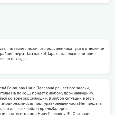
авлять вашего пожилого родственника туда в отделение
крайние меры! Там плохо! Тараканы, плохое питание,
вечно некогда.
ать! Романова Нина Павловна решает все задачи,
итель! На помощь придет к любому проживающиму,
ться ко всем окружающим. В любой ситуации,в этой
 эмоциональность , такт, уравновешенность.Нет предела
гда и для всех найдет время.Задорная,
тивная- все это про Нину Павловну!!!!! Она знает