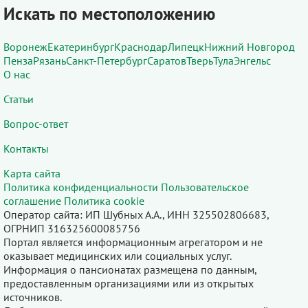
Искать по местоположению
Воронеж
Екатеринбург
Краснодар
Липецк
Нижний Новгород
Пенза
Рязань
Санкт-Петербург
Саратов
Тверь
Тула
Энгельс
О нас
Статьи
Вопрос-ответ
Контакты
Карта сайта
Политика конфиденциальности
Пользовательское
соглашение
Политика cookie
Оператор сайта: ИП Шубных А.А., ИНН 325502806683,
ОГРНИП 316325600085756
Портал является информационным агрегатором и не
оказывает медицинских или социальных услуг.
Информация о пансионатах размещена по данным,
предоставленным организациями или из открытых
источников.