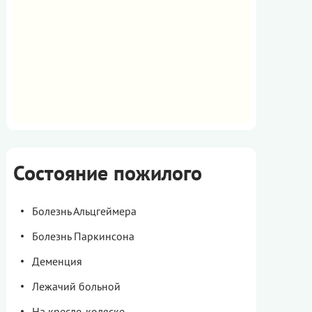
Состояние пожилого
Болезнь Альцгеймера
Болезнь Паркинсона
Деменция
Лежачий больной
На кресле-коляске