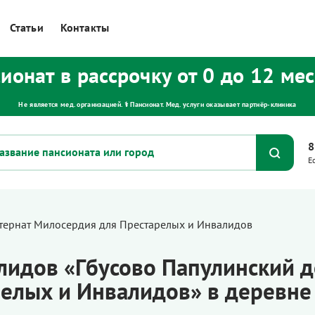
Статьи
Контакты
ионат в рассрочку от 0 до 12 ме
Не является мед. организацией. ⚕ Пансионат. Мед. услуги оказывает партнёр‑клиника
8
Е
тернат Милосердия для Престарелых и Инвалидов
лидов «Гбусово Папулинский 
елых и Инвалидов» в деревне