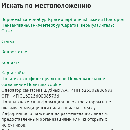
Искать по местоположению
Воронеж
Екатеринбург
Краснодар
Липецк
Нижний Новгород
Пенза
Рязань
Санкт-Петербург
Саратов
Тверь
Тула
Энгельс
О нас
Статьи
Вопрос-ответ
Контакты
Карта сайта
Политика конфиденциальности
Пользовательское
соглашение
Политика cookie
Оператор сайта: ИП Шубных А.А., ИНН 325502806683,
ОГРНИП 316325600085756
Портал является информационным агрегатором и не
оказывает медицинских или социальных услуг.
Информация о пансионатах размещена по данным,
предоставленным организациями или из открытых
источников.