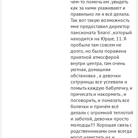
чем-то помочь им ,увидеть
как за ними ухаживают и
правильно ли я всё делала.
Так вот такую возможность
мне предоставил директор
пансионата 'Благо' ,который
находится на Юрше, 11. Я
пробыла там совсем не
долго, но была поражена
приятной атмосферой
внутри центра, там очень
уютная, домашняя
обстановка , а девочки
сотруницы все успевали и
помыть каждую бабулечку, и
причесать и накормить , и
поговорить, и помазать все
болячки и причём всё
делали с огромной теплотой
и заботой, девочки просто
молодцы!!! Хорошая связь с
родственниками они всегда
могут навестить их и