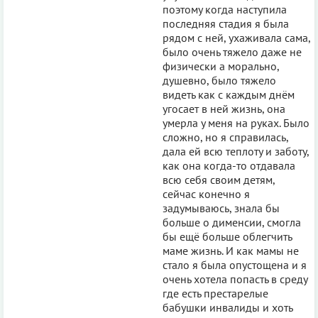
поэтому когда наступила
последняя стадия я была
рядом с ней, ухаживала сама,
было очень тяжело даже не
физически а морально,
душевно, было тяжело
видеть как с каждым днём
угосает в ней жизнь, она
умерла у меня на руках. Было
сложно, но я справилась,
дала ей всю теплоту и заботу,
как она когда-то отдавала
всю себя своим детям,
сейчас конечно я
задумываюсь, знала бы
больше о дименсии, смогла
бы ещё больше облегчить
маме жизнь. И как мамы не
стало я была опустощена и я
очень хотела попасть в среду
где есть престарелые
бабушки инвалиды и хоть