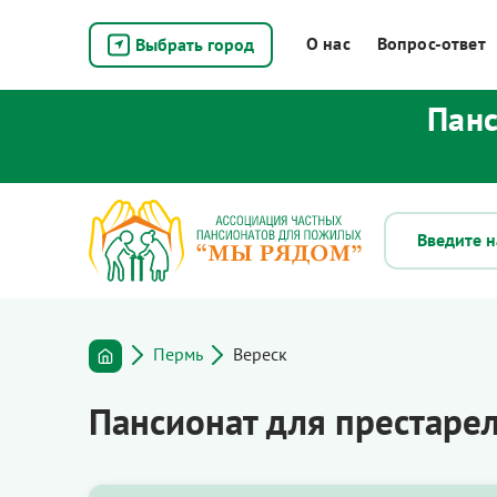
О нас
Вопрос-ответ
Выбрать город
Панс
Пермь
Вереск
Пансионат для престаре