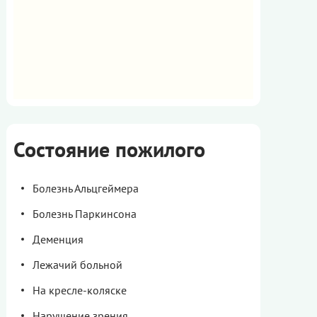
Состояние пожилого
Болезнь Альцгеймера
Болезнь Паркинсона
Деменция
Лежачий больной
На кресле-коляске
Нарушение зрения