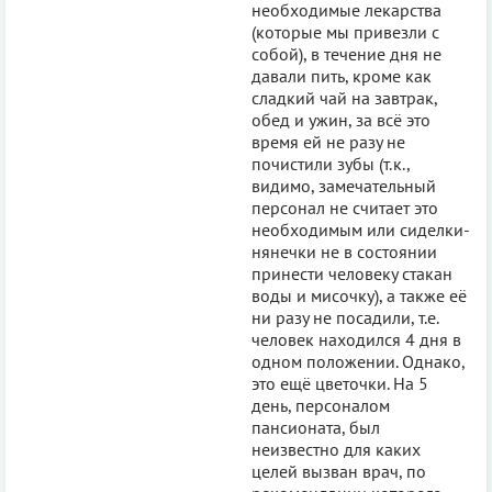
необходимые лекарства
(которые мы привезли с
собой), в течение дня не
давали пить, кроме как
сладкий чай на завтрак,
обед и ужин, за всё это
время ей не разу не
почистили зубы (т.к.,
видимо, замечательный
персонал не считает это
необходимым или сиделки-
нянечки не в состоянии
принести человеку стакан
воды и мисочку), а также её
ни разу не посадили, т.е.
человек находился 4 дня в
одном положении. Однако,
это ещё цветочки. На 5
день, персоналом
пансионата, был
неизвестно для каких
целей вызван врач, по