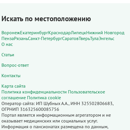
Искать по местоположению
Воронеж
Екатеринбург
Краснодар
Липецк
Нижний Новгород
Пенза
Рязань
Санкт-Петербург
Саратов
Тверь
Тула
Энгельс
О нас
Статьи
Вопрос-ответ
Контакты
Карта сайта
Политика конфиденциальности
Пользовательское
соглашение
Политика cookie
Оператор сайта: ИП Шубных А.А., ИНН 325502806683,
ОГРНИП 316325600085756
Портал является информационным агрегатором и не
оказывает медицинских или социальных услуг.
Информация о пансионатах размещена по данным,