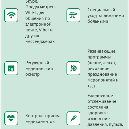
Skype.
Предусмотрен
Специальный
WI-FI для
уход за лежачими
общения по
больными
электронной
почте, Viber и
других
мессенджерах
Развивающие
программы
Регулярный
(пение, лепка,
медицинский
рисование,
осмотр
празднование
мероприятий и
т.д.)
Ежедневное
отслеживание
состояния
здоровья:
Контроль приема
измерение
медикаментов
давления, пульса,