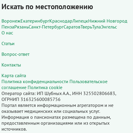
Искать по местоположению
Воронеж
Екатеринбург
Краснодар
Липецк
Нижний Новгород
Пенза
Рязань
Санкт-Петербург
Саратов
Тверь
Тула
Энгельс
О нас
Статьи
Вопрос-ответ
Контакты
Карта сайта
Политика конфиденциальности
Пользовательское
соглашение
Политика cookie
Оператор сайта: ИП Шубных А.А., ИНН 325502806683,
ОГРНИП 316325600085756
Портал является информационным агрегатором и не
оказывает медицинских или социальных услуг.
Информация о пансионатах размещена по данным,
предоставленным организациями или из открытых
источников.