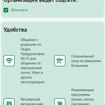
ВКонтакте
Удобства
Общение с
родными по
Skype.
Предусмотрен
Специальный
WI-FI для
уход за лежачими
общения по
больными
электронной
почте, Viber и
других
мессенджерах
Развивающие
программы
Регулярный
(пение, лепка,
медицинский
рисование,