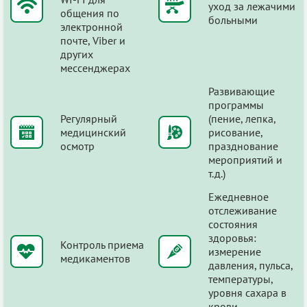
уход за лежачими
общения по
больными
электронной
почте, Viber и
других
мессенджерах
Развивающие
программы
Регулярный
(пение, лепка,
медицинский
рисование,
осмотр
празднование
мероприятий и
т.д.)
Ежедневное
отслеживание
состояния
здоровья:
Контроль приема
измерение
медикаментов
давления, пульса,
температуры,
уровня сахара в
крови