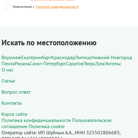
Ознакомлен(а) с
Политикой конфиденциальности
Искать по местоположению
Воронеж
Екатеринбург
Краснодар
Липецк
Нижний Новгород
Пенза
Рязань
Санкт-Петербург
Саратов
Тверь
Тула
Энгельс
О нас
Статьи
Вопрос-ответ
Контакты
Карта сайта
Политика конфиденциальности
Пользовательское
соглашение
Политика cookie
Оператор сайта: ИП Шубных А.А., ИНН 325502806683,