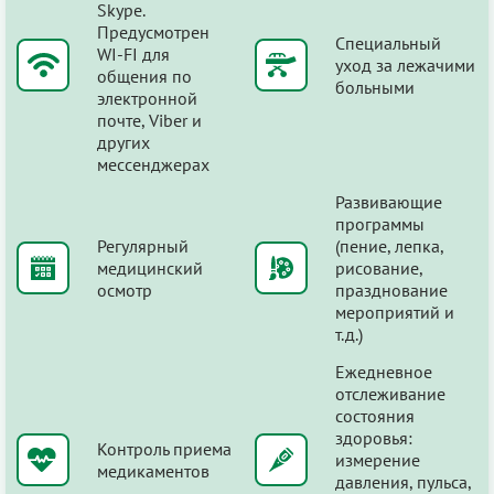
Skype.
Предусмотрен
Специальный
WI-FI для
уход за лежачими
общения по
больными
электронной
почте, Viber и
других
мессенджерах
Развивающие
программы
Регулярный
(пение, лепка,
медицинский
рисование,
осмотр
празднование
мероприятий и
т.д.)
Ежедневное
отслеживание
состояния
здоровья:
Контроль приема
измерение
медикаментов
давления, пульса,