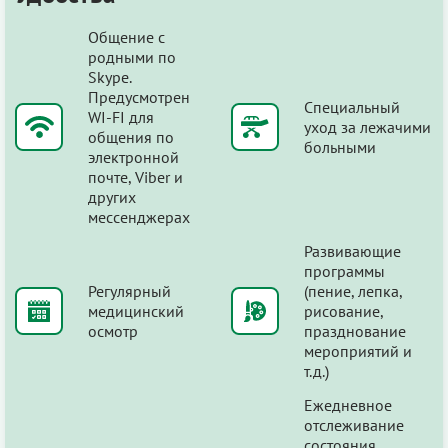
Общение с
родными по
Skype.
Предусмотрен
Специальный
WI-FI для
уход за лежачими
общения по
больными
электронной
почте, Viber и
других
мессенджерах
Развивающие
программы
Регулярный
(пение, лепка,
медицинский
рисование,
осмотр
празднование
мероприятий и
т.д.)
Ежедневное
отслеживание
состояния