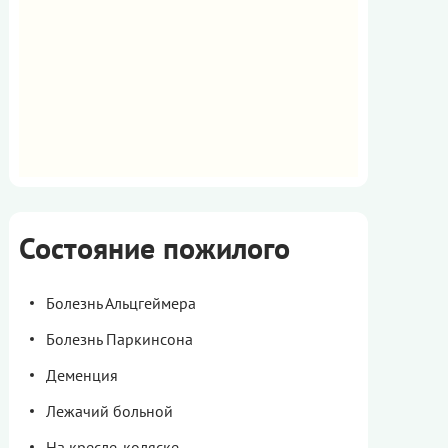
Состояние пожилого
Болезнь Альцгеймера
Болезнь Паркинсона
Деменция
Лежачий больной
На кресле-коляске