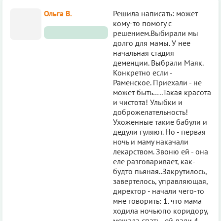
Ольга В.
Решила написать: может
кому-то помогу с
решением.Выбирали мы
долго для мамы. У нее
начальная стадия
деменции. Выбрали Маяк.
Конкретно если -
Раменское. Приехали - не
может быть…..Такая красота
и чистота! Улыбки и
доброжелательность!
Ухоженные такие бабули и
дедули гуляют. Но - первая
ночь и маму накачали
лекарством. Звоню ей - она
еле разговаривает, как-
будто пьяная..Закрутилось,
завертелось, управляющая,
директор - начали чего-то
мне говорить: 1. что мама
ходила ночьюпо коридору,
мешала спать -,ей дали 4