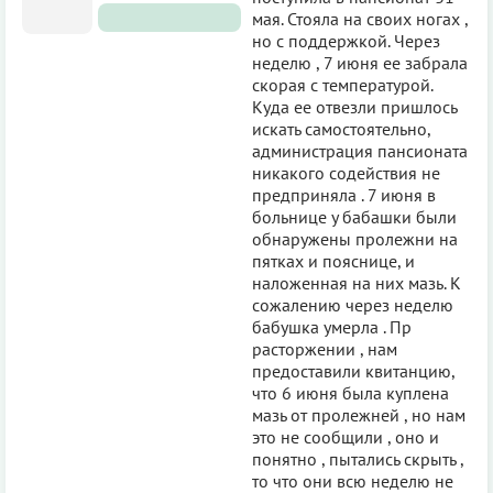
мая. Стояла на своих ногах ,
но с поддержкой. Через
неделю , 7 июня ее забрала
скорая с температурой.
Куда ее отвезли пришлось
искать самостоятельно,
администрация пансионата
никакого содействия не
предприняла . 7 июня в
больнице у бабашки были
обнаружены пролежни на
пятках и пояснице, и
наложенная на них мазь. К
сожалению через неделю
бабушка умерла . Пр
расторжении , нам
предоставили квитанцию,
что 6 июня была куплена
мазь от пролежней , но нам
это не сообщили , оно и
понятно , пытались скрыть ,
то что они всю неделю не