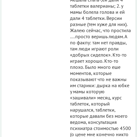
таблетки валерианы; 2. у
мамы болела голова и ей
дали 4 таблетки. Версии
разные (тем хуже для них).
Жалею сейчас, что простила
….просто веришь людям. А
по факпу: там нет правды,
там люди играют роли
«добрых сиделок». Кто-то
играет хорошо. Кто-то
плохо. Было много еше
моментов, которые
показывают что не важны
им старики: дырка на юбке
у мамы которую
«зашивали» месяц, курс
таблеток, который
нарушался, таблетки,
которые давали без моего
ведома, консультация
психиатра стоимостью 4500
(о цене мне конечно никто