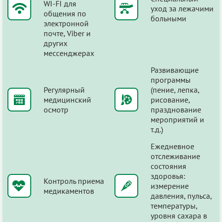
WI-FI для
уход за лежачими
общения по
больными
электронной
почте, Viber и
других
мессенджерах
Развивающие
программы
Регулярный
(пение, лепка,
медицинский
рисование,
осмотр
празднование
мероприятий и
т.д.)
Ежедневное
отслеживание
состояния
здоровья:
Контроль приема
измерение
медикаментов
давления, пульса,
температуры,
уровня сахара в