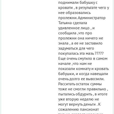
поднимали бабушку с
кровати , в результате чего у
нее образовались
пролежни. Администратор
Татьяна сделала
удивленное лицо , и
сообщила ,что про
пролежни она ничего не
знала , а ее не заставило
задуматься для чего
покупалась эта мазь ?????
Еще очень смутило в самом
начале ,что нам не
показали комнату и кровать
бабушки, и когда навещали
очень долго ее вывозили.
Расситать остаток суммы
тоже не смогли правильно ,
пытались обдурить , в итоге
уже вторую неделю не
могут вернуть деньги . К
сожалению пансионат