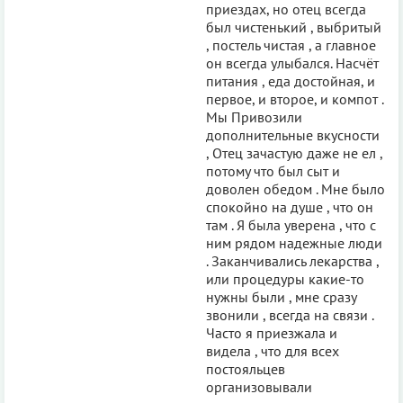
приездах, но отец всегда
был чистенький , выбритый
, постель чистая , а главное
он всегда улыбался. Насчёт
питания , еда достойная, и
первое, и второе, и компот .
Мы Привозили
дополнительные вкусности
, Отец зачастую даже не ел ,
потому что был сыт и
доволен обедом . Мне было
спокойно на душе , что он
там . Я была уверена , что с
ним рядом надежные люди
. Заканчивались лекарства ,
или процедуры какие-то
нужны были , мне сразу
звонили , всегда на связи .
Часто я приезжала и
видела , что для всех
постояльцев
организовывали