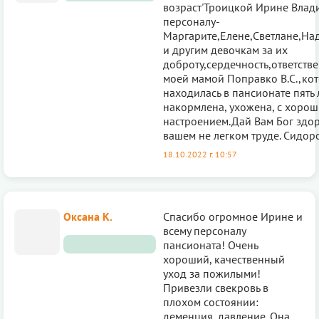
возраст'Троицкой Ирине Влад
персоналу-
Маргарите,Елене,Светлане,На
и другим девочкам за их
доброту,сердечность,ответств
моей мамой Поправко В.С.,ко
находилась в пансионате пять 
накормлена, ухожена, с хоро
настроением.Дай Вам Бог здор
вашем не легком труде. Сидоро
18.10.2022 г. 10:57
Оксана К.
Спасибо огромное Ирине и
всему персоналу
пансионата! Очень
хороший, качественный
уход за пожилыми!
Привезли свекровь в
плохом состоянии:
деменция, давление. Она