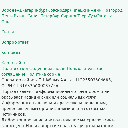
Воронеж
Екатеринбург
Краснодар
Липецк
Нижний Новгород
Пенза
Рязань
Санкт-Петербург
Саратов
Тверь
Тула
Энгельс
О нас
Статьи
Вопрос-ответ
Контакты
Карта сайта
Политика конфиденциальности
Пользовательское
соглашение
Политика cookie
Оператор сайта: ИП Шубных А.А., ИНН 325502806683,
ОГРНИП 316325600085756
Портал является информационным агрегатором и не
оказывает медицинских или социальных услуг.
Информация о пансионатах размещена по данным,
предоставленным организациями или из открытых
источников.
Любое копирование и использование материалов сайта
запрещено. Наши авторские права защищены законом.