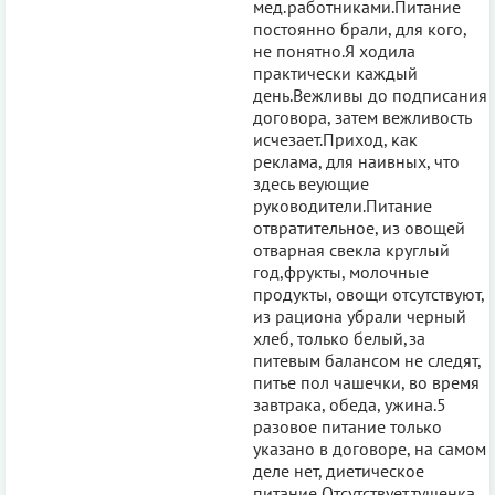
мед.работниками.Питание
постоянно брали, для кого,
не понятно.Я ходила
практически каждый
день.Вежливы до подписания
договора, затем вежливость
исчезает.Приход, как
реклама, для наивных, что
здесь веующие
руководители.Питание
отвратительное, из овощей
отварная свекла круглый
год,фрукты, молочные
продукты, овощи отсутствуют,
из рациона убрали черный
хлеб, только белый,за
питевым балансом не следят,
питье пол чашечки, во время
завтрака, обеда, ужина.5
разовое питание только
указано в договоре, на самом
деле нет, диетическое
питание Отсутствует.тушенка