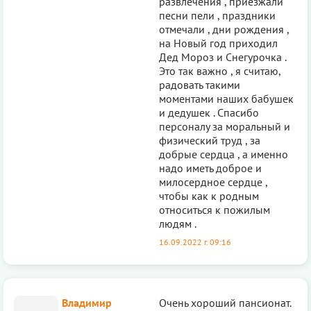
развлечения , приезжали
песни пели , праздники
отмечали , дни рождения ,
на Новый год приходил
Дед Мороз и Снегурочка .
Это так важно , я считаю,
радовать такими
моментами наших бабушек
и дедушек . Спасибо
персоналу за моральный и
физический труд , за
добрые сердца , а именно
надо иметь доброе и
милосердное сердце ,
чтобы как к родным
относиться к пожилым
людям .
16.09.2022 г. 09:16
Владимир
Очень хороший пансионат.