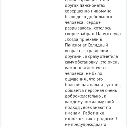
других пансионатах
совершенно никому не
было дело до больного
человека , сердце
разрывалось , хотелось
скорее забрать Папу от туда
. Когда приехали в
Пансионат Солидный
возраст , в сравнении с
другими , я сразу отметила
саму обстановку , это очень
важно для лежачего
человека ,не было
ощущения , что это
больничная палата , уютно ,
общается персонал очень
доброжелательно , к
каждому пожилому свой
подход , всех знают по
именам . Работники
относятся как к родным . Я
не предупреждала о