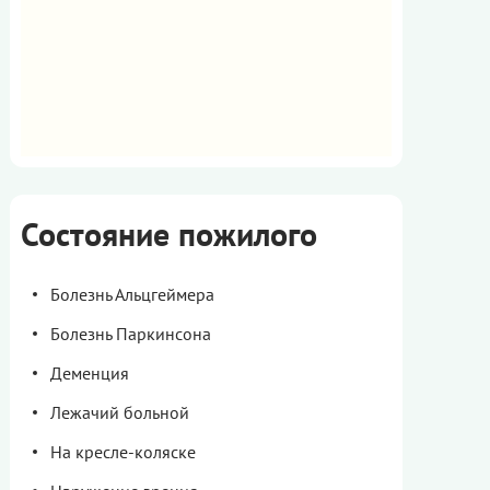
Состояние пожилого
Болезнь Альцгеймера
Болезнь Паркинсона
Деменция
Лежачий больной
На кресле-коляске