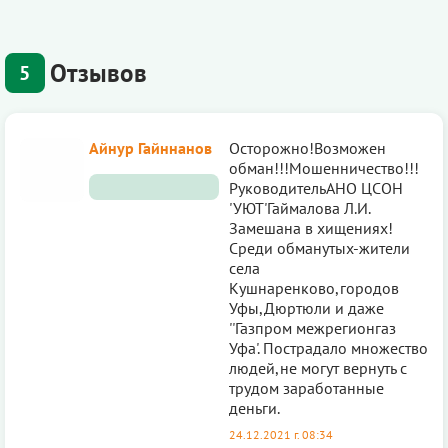
Отзывов
5
Айнур Гайннанов
Осторожно!Возможен
обман!!!Мошенничество!!!
РуководительАНО ЦСОН
'УЮТ'Гаймалова Л.И.
Замешана в хищениях!
Среди обманутых-жители
села
Кушнаренково,городов
Уфы,Дюртюли и даже
''Газпром межрегионгаз
Уфа'. Пострадало множество
людей,не могут вернуть с
трудом заработанные
деньги.
24.12.2021 г. 08:34