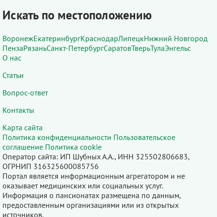
Искать по местоположению
Воронеж
Екатеринбург
Краснодар
Липецк
Нижний Новгород
Пенза
Рязань
Санкт-Петербург
Саратов
Тверь
Тула
Энгельс
О нас
Статьи
Вопрос-ответ
Контакты
Карта сайта
Политика конфиденциальности
Пользовательское
соглашение
Политика cookie
Оператор сайта: ИП Шубных А.А., ИНН 325502806683,
ОГРНИП 316325600085756
Портал является информационным агрегатором и не
оказывает медицинских или социальных услуг.
Информация о пансионатах размещена по данным,
предоставленным организациями или из открытых
источников.