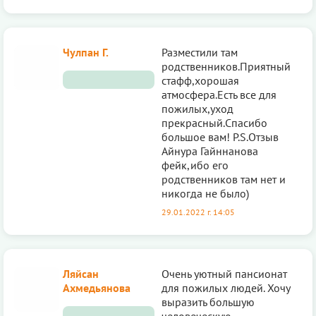
Чулпан Г.
Разместили там
родственников.Приятный
стафф,хорошая
атмосфера.Есть все для
пожилых,уход
прекрасный.Спасибо
большое вам! P.S.Отзыв
Айнура Гайннанова
фейк,ибо его
родственников там нет и
никогда не было)
29.01.2022 г. 14:05
Ляйсан
Очень уютный пансионат
Ахмедьянова
для пожилых людей. Хочу
выразить большую
человеческую