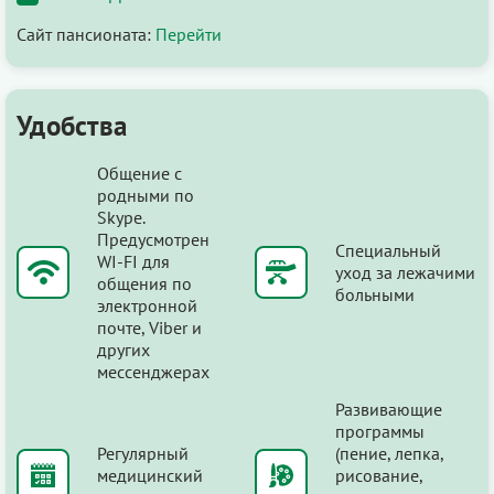
Сайт пансионата:
Перейти
Удобства
Общение с
родными по
Skype.
Предусмотрен
Специальный
WI-FI для
уход за лежачими
общения по
больными
электронной
почте, Viber и
других
мессенджерах
Развивающие
программы
Регулярный
(пение, лепка,
медицинский
рисование,