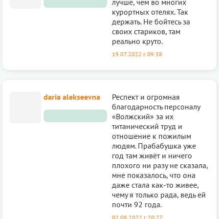
лучше, чем во многих
курортных отелях. Так
держать. Не бойтесь за
своих стариков, там
реально круто.
19.07.2022 г. 09:38
daria alekseevna
Респект и огромная
благодарность персоналу
«Волжский» за их
титанический труд и
отношение к пожилым
людям. Прабабушка уже
год там живёт и ничего
плохого ни разу не сказала,
мне показалось, что она
даже стала как-то живее,
чему я только рада, ведь ей
почти 92 года.
02.08.2022 г. 20:27