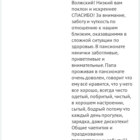
Волжский! Низкий вам
поклон и искреннее
СПАСИБО! За внимание,
заботу и чуткость по
отношению к нашим
близким, оказавшиммя в
сложной ситуации по
здоровью. В пансионате
нянички заботливые,
приветливые и
внимательные. Папа
проживая в пансионате
очень доволен, говорит что
ему всё нравится, что у него
все хорошо, всегда чисто
одетый, побритый, чистый,
в хорошем настроении,
сытый, бодрый потому что
каждый день прогулки,
зарядка, даже дискотеки!
Общие чаепития и
празднования
торжественных событий!