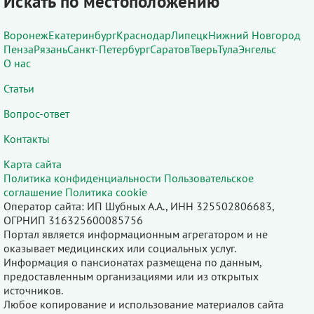
Искать по местоположению
Воронеж
Екатеринбург
Краснодар
Липецк
Нижний Новгород
Пенза
Рязань
Санкт-Петербург
Саратов
Тверь
Тула
Энгельс
О нас
Статьи
Вопрос-ответ
Контакты
Карта сайта
Политика конфиденциальности
Пользовательское
соглашение
Политика cookie
Оператор сайта: ИП Шубных А.А., ИНН 325502806683,
ОГРНИП 316325600085756
Портал является информационным агрегатором и не
оказывает медицинских или социальных услуг.
Информация о пансионатах размещена по данным,
предоставленным организациями или из открытых
источников.
Любое копирование и использование материалов сайта