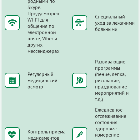
родными по
Skype.
Предусмотрен
Специальный
WI-FI для
уход за лежачими
общения по
больными
электронной
почте, Viber и
других
мессенджерах
Развивающие
программы
Регулярный
(пение, лепка,
медицинский
рисование,
осмотр
празднование
мероприятий и
т.д.)
Ежедневное
отслеживание
состояния
здоровья:
Контроль приема
измерение
медикаментов