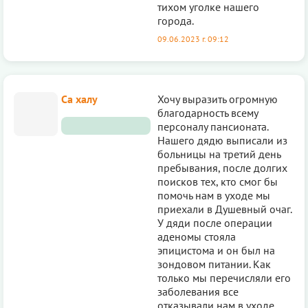
тихом уголке нашего
города.
09.06.2023 г. 09:12
Са халу
Хочу выразить огромную
благодарность всему
персоналу пансионата.
Нашего дядю выписали из
больницы на третий день
пребывания, после долгих
поисков тех, кто смог бы
помочь нам в уходе мы
приехали в Душевный очаг.
У дяди после операции
аденомы стояла
эпицистома и он был на
зондовом питании. Как
только мы перечисляли его
заболевания все
отказывали нам в уходе,