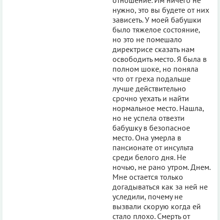
нужно, это вы будете от них
зависеть. У моей бабушки
было тяжелое состояние,
но это не помешало
директрисе сказать нам
освободить место. Я была в
полном шоке, но поняла
что от греха подальше
лучше действительно
срочно уехать и найти
нормальное место. Нашла,
но не успела отвезти
бабушку в безопасное
место. Она умерла в
пансионате от инсульта
среди белого дня. Не
ночью, не рано утром. Днем.
Мне остается только
догадываться как за ней не
уследили, почему не
вызвали скорую когда ей
стало плохо. Смерть от