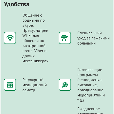
Удобства
Общение с
родными по
Skype.
Предусмотрен
Специальный
WI-FI для
уход за лежачими
общения по
больными
электронной
почте, Viber и
других
мессенджерах
Развивающие
программы
Регулярный
(пение, лепка,
медицинский
рисование,
осмотр
празднование
мероприятий и
т.д.)
Ежедневное
отслеживание