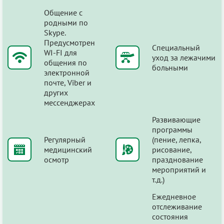
Общение с
родными по
Skype.
Предусмотрен
Специальный
WI-FI для
уход за лежачими
общения по
больными
электронной
почте, Viber и
других
мессенджерах
Развивающие
программы
Регулярный
(пение, лепка,
медицинский
рисование,
осмотр
празднование
мероприятий и
т.д.)
Ежедневное
отслеживание
состояния