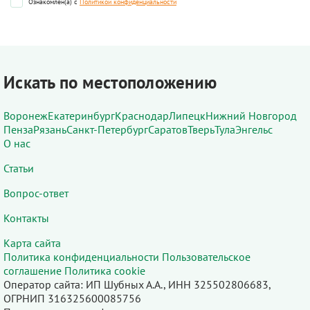
Ознакомлен(а) с
Политикой конфиденциальности
Искать по местоположению
Воронеж
Екатеринбург
Краснодар
Липецк
Нижний Новгород
Пенза
Рязань
Санкт-Петербург
Саратов
Тверь
Тула
Энгельс
О нас
Статьи
Вопрос-ответ
Контакты
Карта сайта
Политика конфиденциальности
Пользовательское
соглашение
Политика cookie
Оператор сайта: ИП Шубных А.А., ИНН 325502806683,
ОГРНИП 316325600085756