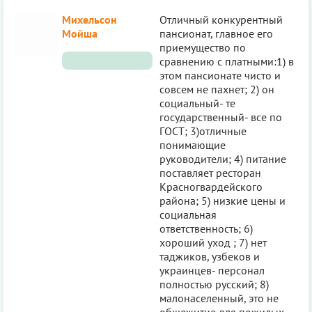
Михельсон
Отличный конкурентный
Мойша
пансионат, главное его
приемущество по
сравнению с платными:1) в
этом пансионате чисто и
совсем не пахнет; 2) он
социальный- те
государственный- все по
ГОСТ; 3)отличные
понимающие
руководители; 4) питание
поставляет ресторан
Красногвардейского
района; 5) низкие цены и
социальная
ответственность; 6)
хороший уход ; 7) нет
таджиков, узбеков и
украинцев- персонал
полностью русский; 8)
малонаселенный, это не
общежитие для пожилых.