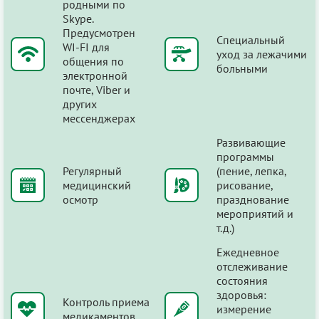
родными по
Skype.
Предусмотрен
Специальный
WI-FI для
уход за лежачими
общения по
больными
электронной
почте, Viber и
других
мессенджерах
Развивающие
программы
Регулярный
(пение, лепка,
медицинский
рисование,
осмотр
празднование
мероприятий и
т.д.)
Ежедневное
отслеживание
состояния
здоровья:
Контроль приема
измерение
медикаментов