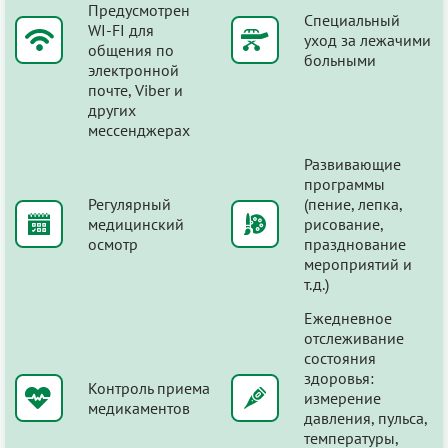
Предусмотрен
Специальный
WI-FI для
уход за лежачими
общения по
больными
электронной
почте, Viber и
других
мессенджерах
Развивающие
программы
Регулярный
(пение, лепка,
медицинский
рисование,
осмотр
празднование
мероприятий и
т.д.)
Ежедневное
отслеживание
состояния
здоровья:
Контроль приема
измерение
медикаментов
давления, пульса,
температуры,