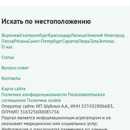
Искать по местоположению
Воронеж
Екатеринбург
Краснодар
Липецк
Нижний Новгород
Пенза
Рязань
Санкт-Петербург
Саратов
Тверь
Тула
Энгельс
О нас
Статьи
Вопрос-ответ
Контакты
Карта сайта
Политика конфиденциальности
Пользовательское
соглашение
Политика cookie
Оператор сайта: ИП Шубных А.А., ИНН 325502806683,
ОГРНИП 316325600085756
Портал является информационным агрегатором и не
оказывает медицинских или социальных услуг.
Информация о пансионатах размещена по данным,