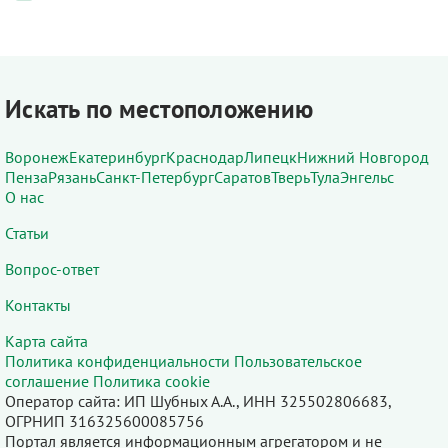
Искать по местоположению
Воронеж
Екатеринбург
Краснодар
Липецк
Нижний Новгород
Пенза
Рязань
Санкт-Петербург
Саратов
Тверь
Тула
Энгельс
О нас
Статьи
Вопрос-ответ
Контакты
Карта сайта
Политика конфиденциальности
Пользовательское
соглашение
Политика cookie
Оператор сайта: ИП Шубных А.А., ИНН 325502806683,
ОГРНИП 316325600085756
Портал является информационным агрегатором и не