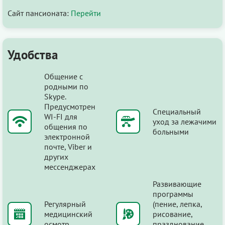
Сайт пансионата:
Перейти
Удобства
Общение с
родными по
Skype.
Предусмотрен
Специальный
WI-FI для
уход за лежачими
общения по
больными
электронной
почте, Viber и
других
мессенджерах
Развивающие
программы
Регулярный
(пение, лепка,
медицинский
рисование,
осмотр
празднование