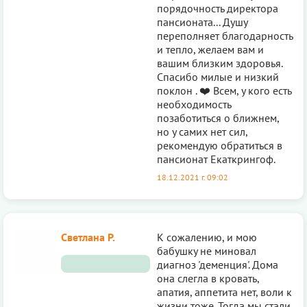
порядочность директора
пансионата... Душу
переполняет благодарность
и тепло, желаем вам и
вашим близким здоровья.
Спасибо милые и низкий
поклон . ❤️ Всем, у кого есть
необходимость
позаботиться о ближнем,
но у самих нет сил,
рекомендую обратиться в
пансионат Екаткрингоф.
18.12.2021 г. 09:02
Светлана Р.
К сожалению, и мою
бабушку не миновал
диагноз 'деменция'. Дома
она слегла в кровать,
апатия, аппетита нет, воли к
жизни тоже. Тогда мы стали