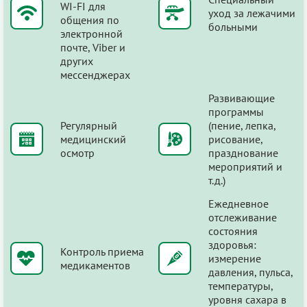
WI-FI для
уход за лежачими
общения по
больными
электронной
почте, Viber и
других
мессенджерах
Развивающие
программы
Регулярный
(пение, лепка,
медицинский
рисование,
осмотр
празднование
мероприятий и
т.д.)
Ежедневное
отслеживание
состояния
здоровья:
Контроль приема
измерение
медикаментов
давления, пульса,
температуры,
уровня сахара в