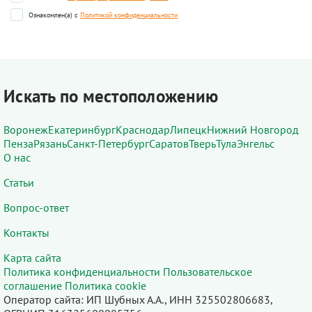
Ознакомлен(а) с
Политикой конфиденциальности
Искать по местоположению
Воронеж
Екатеринбург
Краснодар
Липецк
Нижний Новгород
Пенза
Рязань
Санкт-Петербург
Саратов
Тверь
Тула
Энгельс
О нас
Статьи
Вопрос-ответ
Контакты
Карта сайта
Политика конфиденциальности
Пользовательское
соглашение
Политика cookie
Оператор сайта: ИП Шубных А.А., ИНН 325502806683,