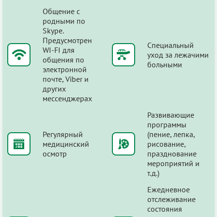
Общение с
родными по
Skype.
Предусмотрен
Специальный
WI-FI для
уход за лежачими
общения по
больными
электронной
почте, Viber и
других
мессенджерах
Развивающие
программы
Регулярный
(пение, лепка,
медицинский
рисование,
осмотр
празднование
мероприятий и
т.д.)
Ежедневное
отслеживание
состояния