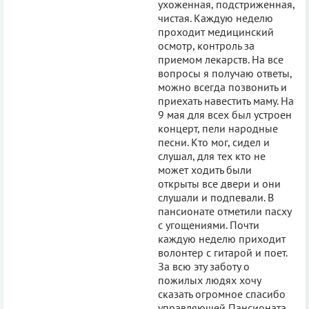
ухоженная, подстриженная,
чистая. Каждую неделю
проходит медицинский
осмотр, контроль за
приемом лекарств. На все
вопросы я получаю ответы,
можно всегда позвонить и
приехать навестить маму. На
9 мая для всех был устроен
концерт, пели народные
песни. Кто мог, сидел и
слушал, для тех кто не
может ходить были
открыты все двери и они
слушали и подпевали. В
пансионате отметили пасху
с угощениями. Почти
каждую неделю приходит
волонтер с гитарой и поет.
За всю эту заботу о
пожилых людях хочу
сказать огромное спасибо
управляющей Пансионата