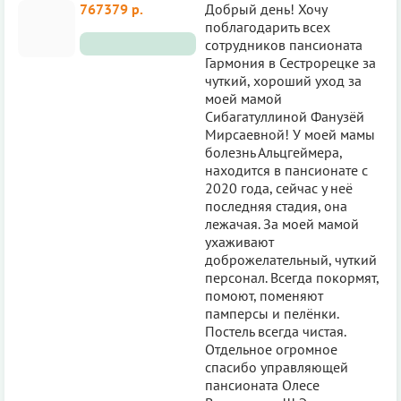
767379 р.
Добрый день! Хочу
поблагодарить всех
сотрудников пансионата
Гармония в Сестрорецке за
чуткий, хороший уход за
моей мамой
Сибагатуллиной Фанузёй
Мирсаевной! У моей мамы
болезнь Альцгеймера,
находится в пансионате с
2020 года, сейчас у неё
последняя стадия, она
лежачая. За моей мамой
ухаживают
доброжелательный, чуткий
персонал. Всегда покормят,
помоют, поменяют
памперсы и пелёнки.
Постель всегда чистая.
Отдельное огромное
спасибо управляющей
пансионата Олесе