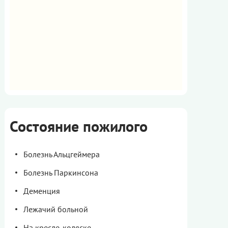
Состояние пожилого
Болезнь Альцгеймера
Болезнь Паркинсона
Деменция
Лежачий больной
На кресле-коляске