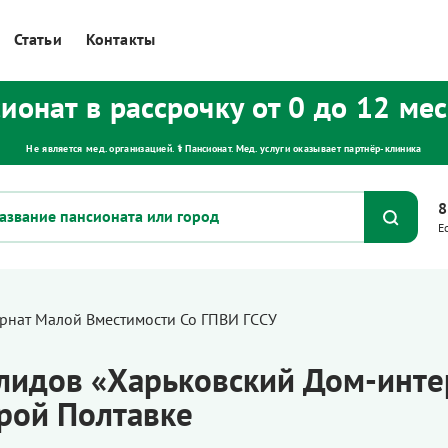
Статьи
Контакты
ионат в рассрочку от 0 до 12 ме
Не является мед. организацией. ⚕ Пансионат. Мед. услуги оказывает партнёр‑клиника
8
Е
рнат Малой Вместимости Со ГПВИ ГССУ
лидов «Харьковский Дом-инте
арой Полтавке