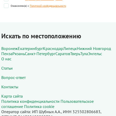
Ознакомлен(а) с
Политикой конфиденциальности
Искать по местоположению
Воронеж
Екатеринбург
Краснодар
Липецк
Нижний Новгород
Пенза
Рязань
Санкт-Петербург
Саратов
Тверь
Тула
Энгельс
О нас
Статьи
Вопрос-ответ
Контакты
Карта сайта
Политика конфиденциальности
Пользовательское
соглашение
Политика cookie
Оператор сайта: ИП Шубных А.А., ИНН 325502806683,