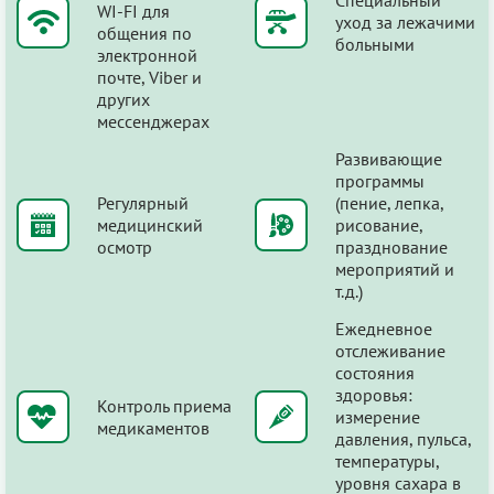
WI-FI для
уход за лежачими
общения по
больными
электронной
почте, Viber и
других
мессенджерах
Развивающие
программы
Регулярный
(пение, лепка,
медицинский
рисование,
осмотр
празднование
мероприятий и
т.д.)
Ежедневное
отслеживание
состояния
здоровья:
Контроль приема
измерение
медикаментов
давления, пульса,
температуры,
уровня сахара в