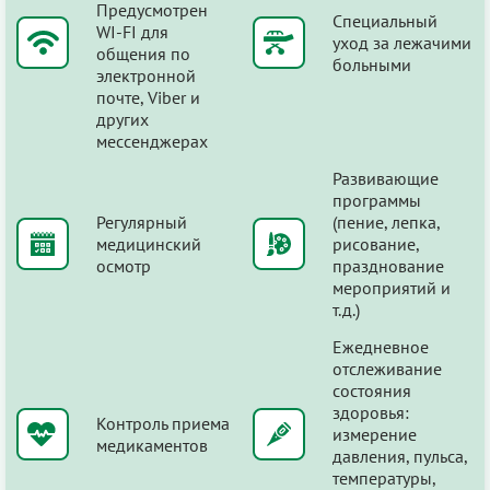
Предусмотрен
Специальный
WI-FI для
уход за лежачими
общения по
больными
электронной
почте, Viber и
других
мессенджерах
Развивающие
программы
Регулярный
(пение, лепка,
медицинский
рисование,
осмотр
празднование
мероприятий и
т.д.)
Ежедневное
отслеживание
состояния
здоровья:
Контроль приема
измерение
медикаментов
давления, пульса,
температуры,